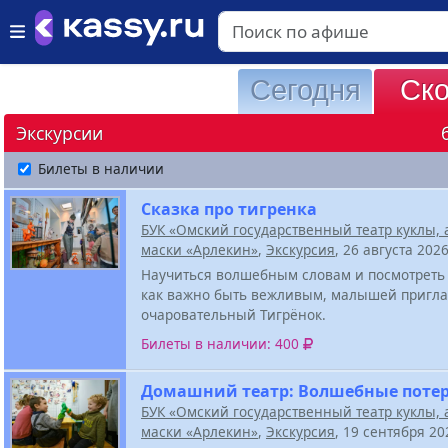
Сегодня
Ск
Экскурсии
Билеты в наличии
Сказка про тигренка
БУК «Омский государственный театр куклы, 
маски «Арлекин»
,
Экскурсия
, 26 августа 202
Научиться волшебным словам и посмотреть с
как важно быть вежливым, малышей пригл
очаровательный Тигрёнок.
Билеты в наличии: 400
Домашний театр: Волшебные поте
БУК «Омский государственный театр куклы, 
маски «Арлекин»
,
Экскурсия
, 19 сентября 2