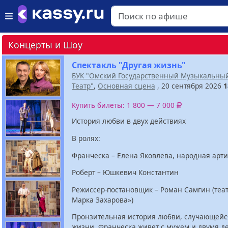
Концерты и Шоу
Спектакль "Другая жизнь"
БУК "Омский Государственный Музыкальны
Театр"
,
Основная сцена
, 20 сентября 2026
1
Купить билеты: 1 800 — 7 000
История любви в двух действиях
В ролях:
Франческа – Елена Яковлева, народная арти
Роберт – Юшкевич Константин
Режиссер-постановщик – Роман Самгин (теа
Марка Захарова»)
Пронзительная история любви, случающейся
жизни. Франческа живет с мужем и двумя д