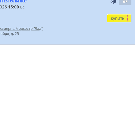
ятся ближе"
6+
2026
15:00
вс
купить
 камерный оркестр "Лад"
тября, д. 25