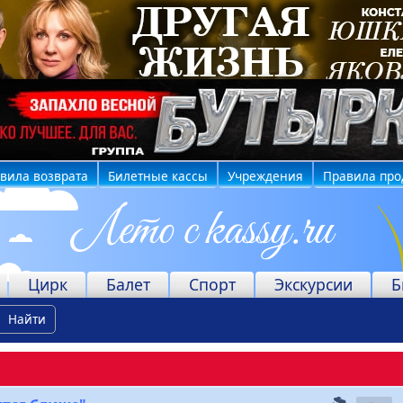
вила возврата
Билетные кассы
Учреждения
Правила про
Цирк
Балет
Спорт
Экскурсии
Б
Найти