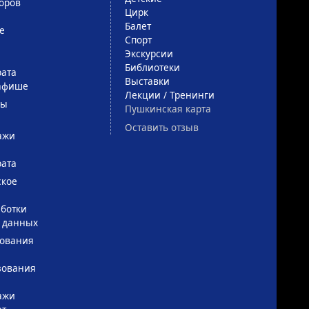
оров
Цирк
Балет
е
Спорт
Экскурсии
Библиотеки
рата
Выставки
афише
Лекции / Тренинги
сы
Пушкинская карта
Оставить отзыв
ажи
рата
ское
ботки
 данных
зования
зования
ажи