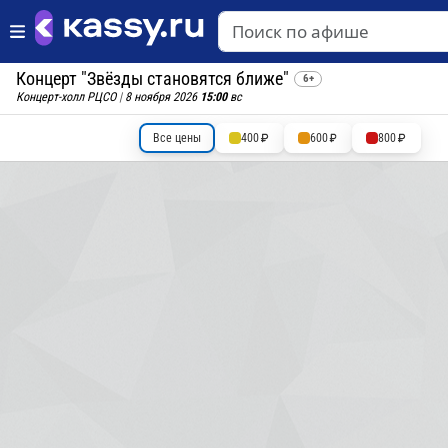
Концерт "Звёзды становятся ближе"
6+
Концерт-холл РЦСО
|
8 ноября 2026
15:00
вс
Все цены
400
600
800