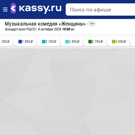
Музыкальная комедия «Женщины»
16+
Концерт-холл РЦСО
|
4 октября 2026
19:00
вс
1 500
1 800
2 100
2 400
2 700
3 000