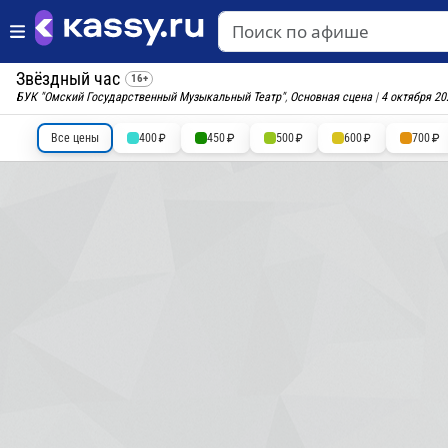
Звёздный час
16+
БУК "Омский Государственный Музыкальный Театр"
,
Основная сцена
|
4 октября 2
Все цены
400
450
500
600
700