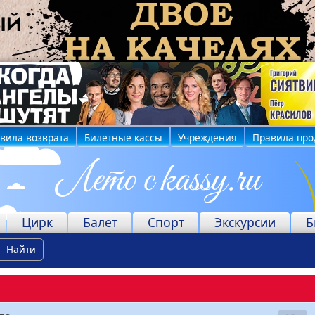
вила возврата
Билетные кассы
Учреждения
Правила про
Цирк
Балет
Спорт
Экскурсии
Б
Найти