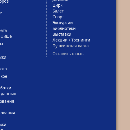
оров
Цирк
Балет
е
Спорт
Экскурсии
Библиотеки
рата
Выставки
афише
Лекции / Тренинги
сы
Пушкинская карта
Оставить отзыв
ажи
рата
ское
ботки
 данных
зования
зования
ажи